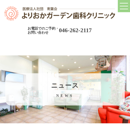
トップ
TOP
お電話でのご予約・
046-262-2117
当院について
お問い合わせ
CONCEPT
当院の診療コンセプト
院長紹介
院内ツアー
ニュース
院内設備
NEWS
アクセス
当院の取り組み
ABOUT