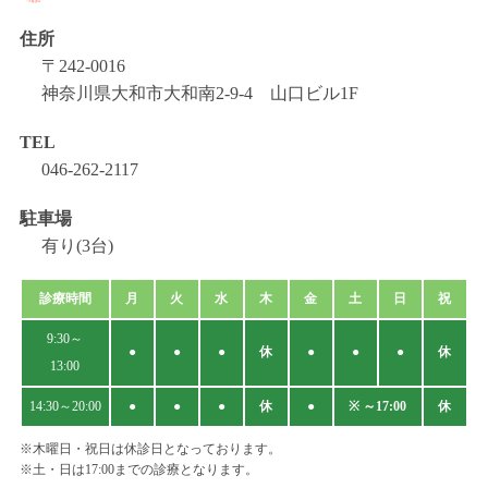
住所
〒242-0016
神奈川県大和市大和南2-9-4 山口ビル1F
TEL
046-262-2117
駐車場
有り(3台)
診療時間
月
火
水
木
金
土
日
祝
9:30～
●
●
●
休
●
●
●
休
13:00
14:30～20:00
●
●
●
休
●
※ ～17:00
休
※木曜日・祝日は休診日となっております。
※土・日は17:00までの診療となります。