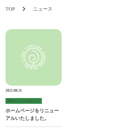
コロナウィルス対策
TOP
ニュース
滅菌について
診療科目
MENU
定期検診とメインテナンス
銀歯を白く美しい歯に
ホワイトニング
2021.08.31
小児歯科
医院からのお知らせ
矯正歯科
ホームページをリニュー
歯周病治療
アルいたしました。
マタニティ歯科