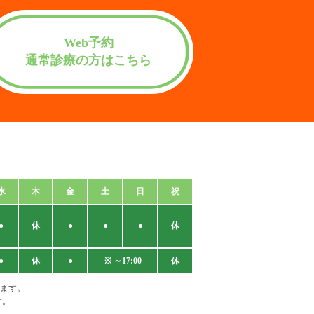
Web予約
通常診療の方はこちら
水
木
金
土
日
祝
●
休
●
●
●
休
●
休
●
※ ～17:00
休
ます。
す。