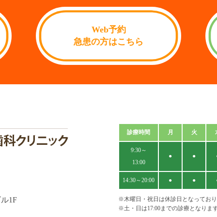
Web予約
急患の方はこちら
診療時間
月
火
9:30～
●
●
13:00
14:30～20:00
●
●
ル1F
※木曜日・祝日は休診日となっており
※土・日は17:00までの診療となりま